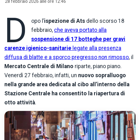
28 febbraio 2026 alle ore 12:46
D
opo l’
ispezione
di Ats
dello scorso 18
febbraio,
che aveva portato alla
sospensione di 17 botteghe per gravi
carenze igienico-sanitarie
legate alla presenza
diffusa di blatte e a sporco pregresso non rimosso
, il
Mercato Centrale di Milano
riparte, piano piano.
Venerdì 27 febbraio, infatti, un
nuovo sopralluogo
nella grande area dedicata al cibo all’interno della
Stazione Centrale ha consentito la riapertura di
otto attività
.