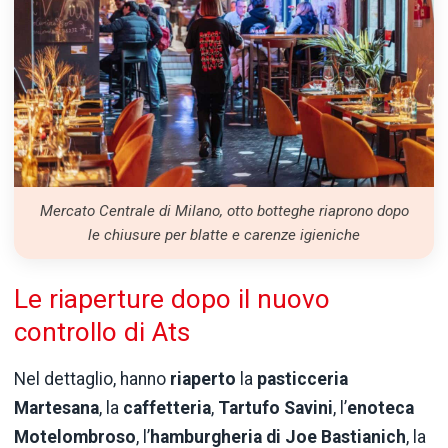
Mercato Centrale di Milano, otto botteghe riaprono dopo
le chiusure per blatte e carenze igieniche
Le riaperture dopo il nuovo
controllo di Ats
Nel dettaglio, hanno
riaperto
la
pasticceria
Martesana
, la
caffetteria
,
Tartufo Savini
, l’
enoteca
Motelombroso
, l’
hamburgheria di Joe Bastianich
, la