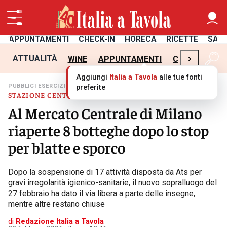
APPUNTAMENTI
CHECK-IN
HORECA
RICETTE
SAL
›
ATTUALITÀ
WiNE
APPUNTAMENTI
CHECK-IN
H
Aggiungi
Italia a Tavola
alle tue fonti
PUBBLICI ESERCIZI TURISMO
preferite
STAZIONE CENTRALE
Al Mercato Centrale di Milano
riaperte 8 botteghe dopo lo stop
per blatte e sporco
Dopo la sospensione di 17 attività disposta da Ats per
gravi irregolarità igienico-sanitarie, il nuovo sopralluogo del
27 febbraio ha dato il via libera a parte delle insegne,
mentre altre restano chiuse
di
Redazione Italia a Tavola