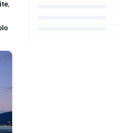
ite
,
olo