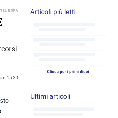
Articoli più letti
TEL E SPA
E
rcorsi
Clicca per i primi dieci
ore 15:30
Ultimi articoli
esto
o