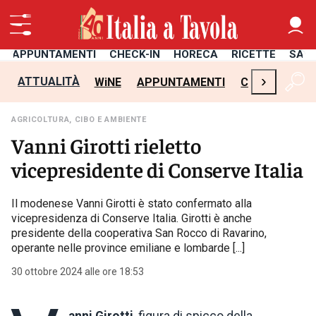
APPUNTAMENTI
CHECK-IN
HORECA
RICETTE
SAL
›
ATTUALITÀ
WiNE
APPUNTAMENTI
CHECK-IN
H
AGRICOLTURA, CIBO E AMBIENTE
Vanni Girotti rieletto
vicepresidente di Conserve Italia
Il modenese Vanni Girotti è stato confermato alla
vicepresidenza di Conserve Italia. Girotti è anche
presidente della cooperativa San Rocco di Ravarino,
operante nelle province emiliane e lombarde [...]
30 ottobre 2024 alle ore 18:53