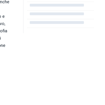
anche
o e
vo,
sofia
i
one