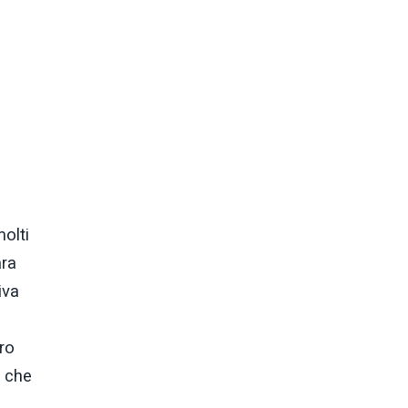
olti
ara
iva
ro
e che