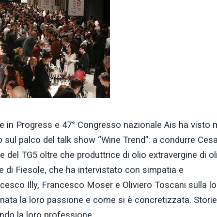
e in Progress e 47° Congresso nazionale Ais ha visto m
 vip sul palco del talk show “Wine Trend”: a condurre Ces
e del TG5 oltre che produttrice di olio extravergine di ol
ne di Fiesole, che ha intervistato con simpatia e
ncesco Illy, Francesco Moser e Oliviero Toscani sulla lo
è nata la loro passione e come si è concretizzata. Stori
ndo la loro professione.