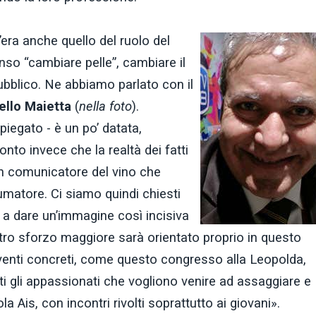
’era anche quello del ruolo del
nso “cambiare pelle”, cambiare il
ubblico. Ne abbiamo parlato con il
ello Maietta
(
nella foto
).
iegato - è un po’ datata,
nto invece che la realtà dei fatti
un comunicatore del vino che
matore. Ci siamo quindi chiesti
 a dare un’immagine così incisiva
stro sforzo maggiore sarà orientato proprio in questo
venti concreti, come questo congresso alla Leopolda,
i gli appassionati che vogliono venire ad assaggiare e
a Ais, con incontri rivolti soprattutto ai giovani».