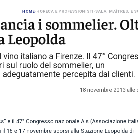
HOME
HORECA E PROFESSIONISTI
SALA, MAÎTRES, E 
»
»
lancia i sommelier. Ol
la Leopolda
vino italiano a Firenze. Il 47° Congre
ri sul ruolo del sommelier, un
è adeguatamente percepita dai clienti.
18 novembre 2013 alle 
s” e il 47° Congresso nazionale Ais (Associazione ital
i il 16 e 17 novembre scorsi alla Stazione Leopolda di