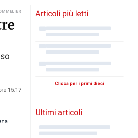
SOMMELIER
Articoli più letti
tre
sso
Clicca per i primi dieci
ore 15:17
Ultimi articoli
iana