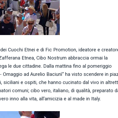
dei Cuochi Etnei e di Fic Promotion, ideatore e creator
 Zafferana Etnea, Cibo Nostrum abbraccia ormai la
lega le due cittadine. Dalla mattina fino al pomeriggio
 - Omaggio ad Aurelio Baciunì” ha visto scendere in pia
, siciliani e ospiti, che hanno cucinato dal vivo in altret
tori comuni; cibo vero, italiano, di qualità, preparato d
ro inno alla vita, all’amicizia e al made in Italy.