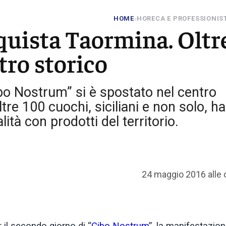
HOME
HORECA E PROFESSIONIS
»
uista Taormina. Oltr
tro storico
bo Nostrum” si è spostato nel centro
tre 100 cuochi, siciliani e non solo, h
alità con prodotti del territorio.
24 maggio 2016 alle 
 il secondo giorno di “
Cibo Nostrum
”, la manifestazio