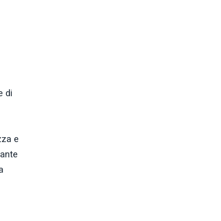
e di
zza e
tante
a