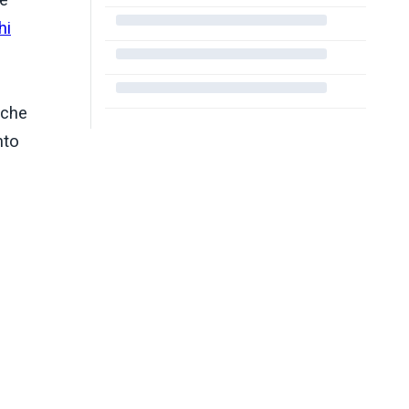
hi
 che
nto