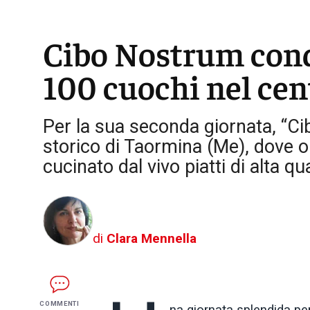
Cibo Nostrum conq
100 cuochi nel cen
Per la sua seconda giornata, “Ci
storico di Taormina (Me), dove ol
cucinato dal vivo piatti di alta qu
di
Clara Mennella
COMMENTI
na giornata splendida per