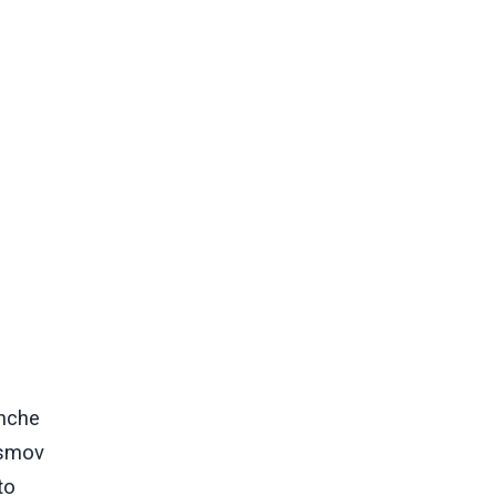
anche
ismov
to