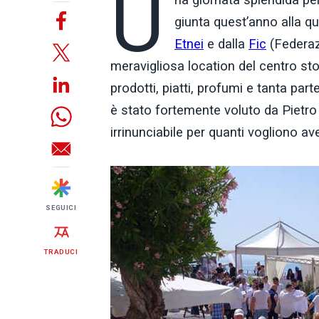
U
giunta quest’anno alla qui
Etnei
e dalla
Fic
(Federazi
meravigliosa location del centro sto
prodotti, piatti, profumi e tanta p
è stato fortemente voluto da Pietro 
irrinunciabile per quanti vogliono av
SEGUICI
TRADUCI