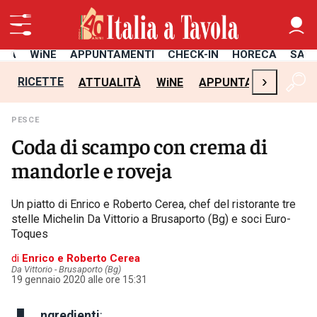
ITÀ
WiNE
APPUNTAMENTI
CHECK-IN
HORECA
SAL
›
RICETTE
ATTUALITÀ
WiNE
APPUNTAMENTI
CH
PESCE
Coda di scampo con crema di
mandorle e roveja
Un piatto di Enrico e Roberto Cerea, chef del ristorante tre
stelle Michelin Da Vittorio a Brusaporto (Bg) e soci Euro-
Toques
di
Enrico e Roberto Cerea
Da Vittorio - Brusaporto (Bg)
19 gennaio 2020 alle ore 15:31
ngredienti
: