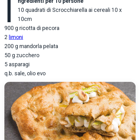
I
ngredienti per 10 persone
10 quadrati di Scrocchiarella ai cereali 10 x
10cm
900 g ricotta di pecora
2
limoni
200 g mandorla pelata
50 g zucchero
5 asparagi
q.b. sale, olio evo