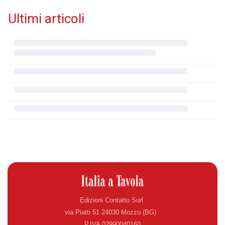
Ultimi articoli
Edizioni Contatto Surl
via Piatti 51 24030 Mozzo (BG)
P.IVA 02990040160