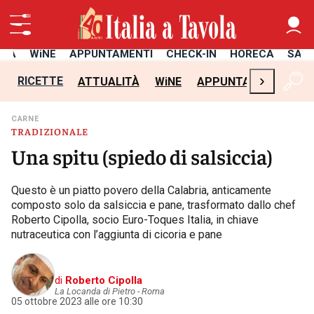
ITÀ
WiNE
APPUNTAMENTI
CHECK-IN
HORECA
SAL
›
RICETTE
ATTUALITÀ
WiNE
APPUNTAMENTI
CH
CARNE
TRADIZIONALE
Una spitu (spiedo di salsiccia)
Questo è un piatto povero della Calabria, anticamente
composto solo da salsiccia e pane, trasformato dallo chef
Roberto Cipolla, socio Euro-Toques Italia, in chiave
nutraceutica con l’aggiunta di cicoria e pane
di
Roberto Cipolla
La Locanda di Pietro - Roma
05 ottobre 2023 alle ore 10:30