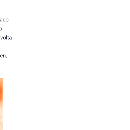
rado
o
 volta
ri,