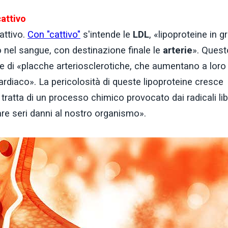
attivo
attivo.
Con "cattivo"
s'intende le
LDL
, «lipoproteine in g
lo nel sangue, con destinazione finale le
arterie
». Quest
ne di «placche arteriosclerotiche, che aumentano a loro
 cardiaco». La pericolosità di queste lipoproteine cresce
atta di un processo chimico provocato dai radicali libe
re seri danni al nostro organismo».