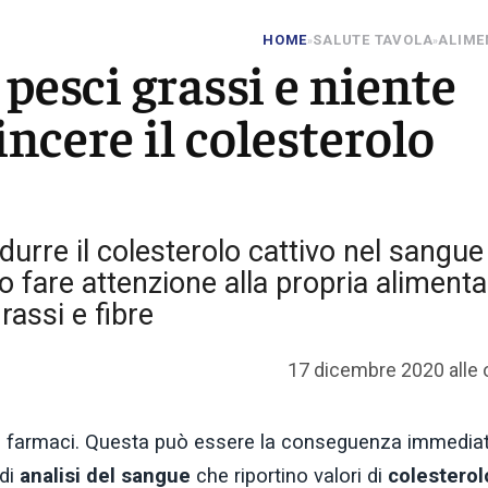
HOME
SALUTE TAVOLA
ALIME
»
»
 pesci grassi e niente
ncere il colesterolo
idurre il colesterolo cattivo nel sangu
o fare attenzione alla propria alimenta
grassi e fibre
17 dicembre 2020 alle 
n i farmaci. Questa può essere la conseguenza immedia
 di
analisi del sangue
che riportino valori di
colesterol