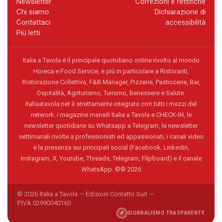
Newsletter
Correzioni e rettifiche
Chi siamo
Dichiarazione di
Contattaci
accessibilità
Più letti
Italia a Tavola è il principale quotidiano online rivolto al mondo
Horeca e Food Service, e più in particolare a Ristoranti,
Ristorazione Collettiva, F&B Manager, Pizzerie, Pasticcerie, Bar,
Ospitalità, Agriturismo, Turismo, Benessere e Salute.
italiaatavola.net è strettamente integrato con tutti i mezzi del
network: i magazine mensili Italia a Tavola e CHECK-IN, le
newsletter quotidiane su Whatsapp e Telegram, le newsletter
settimanali rivolte a professionisti ed appassionati, i canali video
e la presenza sui principali social (Facebook, Linkedin,
Instagram, X, Youtube, Threads, Telegram, Flipboard) e il canale
WhatsApp. ©® 2026
© 2026 Italia a Tavola — Edizioni Contatto Surl —
P.IVA 02990040160
✓
GIORNALISMO TRASPARENTE