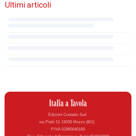
Ultimi articoli
Edizioni Contatto Surl
via Piatti 51 24030 Mozzo (BG)
P.IVA 02990040160