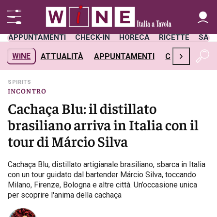
APPUNTAMENTI
CHECK-IN
HORECA
RICETTE
SAL
›
WiNE
ATTUALITÀ
APPUNTAMENTI
CHECK-IN
H
SPIRITS
INCONTRO
Cachaça Blu: il distillato
brasiliano arriva in Italia con il
tour di Márcio Silva
Cachaça Blu, distillato artigianale brasiliano, sbarca in Italia
con un tour guidato dal bartender Márcio Silva, toccando
Milano, Firenze, Bologna e altre città. Un’occasione unica
per scoprire l'anima della cachaça