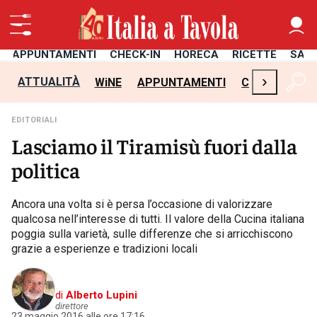
APPUNTAMENTI
CHECK-IN
HORECA
RICETTE
SAL
›
ATTUALITÀ
WiNE
APPUNTAMENTI
CHECK-IN
H
EDITORIALI
Lasciamo il Tiramisù fuori dalla
politica
Ancora una volta si è persa l’occasione di valorizzare
qualcosa nell’interesse di tutti. Il valore della Cucina italiana
poggia sulla varietà, sulle differenze che si arricchiscono
grazie a esperienze e tradizioni locali
di
Alberto Lupini
direttore
23 maggio 2016 alle ore 17:16