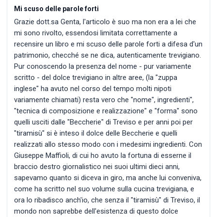
Mi scuso delle parole forti
Grazie dott.sa Genta, l'articolo è suo ma non era a lei che
mi sono rivolto, essendosi limitata correttamente a
recensire un libro e mi scuso delle parole forti a difesa d'un
patrimonio, checché se ne dica, autenticamente trevigiano.
Pur conoscendo la presenza del nome - pur variamente
scritto - del dolce trevigiano in altre aree, (la "zuppa
inglese" ha avuto nel corso del tempo molti nipoti
variamente chiamati) resta vero che "nome", ingredienti",
"tecnica di composizione e realizzazione" e "forma" sono
quelli usciti dalle "Beccherie" di Treviso e per anni poi per
"tiramisù" si è inteso il dolce delle Beccherie e quelli
realizzati allo stesso modo con i medesimi ingredienti. Con
Giuseppe Maffioli, di cui ho avuto la fortuna di esserne il
braccio destro giornalistico nei suoi ultimi dieci anni,
sapevamo quanto si diceva in giro, ma anche lui conveniva,
come ha scritto nel suo volume sulla cucina trevigiana, e
ora lo ribadisco anch'io, che senza il "tiramisù" di Treviso, il
mondo non saprebbe dell'esistenza di questo dolce