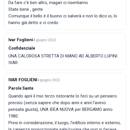
Da fare c’è ben altro, magari ci risentiamo
State bene , gente
Comunque il bello è il buono ci salverà e non lo dico io, lo
hanno già detto e ci credo
Ivar Foglieni
4 giugno 2022
Confidenziale
UNA CALOROSA STRETTA DI MANO AD ALBERTO LUPINI.
IVAR
IVAR FOGLIENI
4 giugno 2022
Parole Sante
Quando aprii il mio terzo ristorante lo feci su un pensiero
preciso (senza sapere che dopo anni e anni l'avevo
pensata giusta), UNA IDEA NUOVA per BERGAMO anno
1980.
Presi in considerazione, il luogo, l'edificio interno e esterno,
la capienza proporzionata sala/cucina che non si faceva