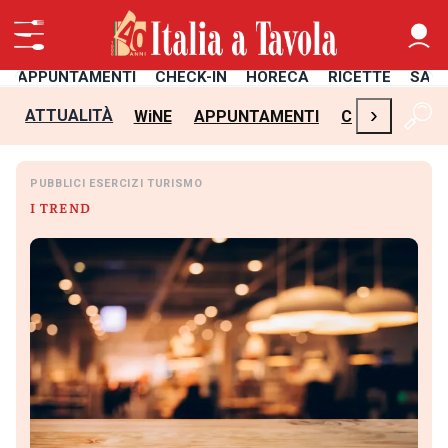
APPUNTAMENTI
CHECK-IN
HORECA
RICETTE
SAL
›
ATTUALITÀ
WiNE
APPUNTAMENTI
CHECK-IN
H
PUBBLICI ESERCIZI TURISMO
I TREND