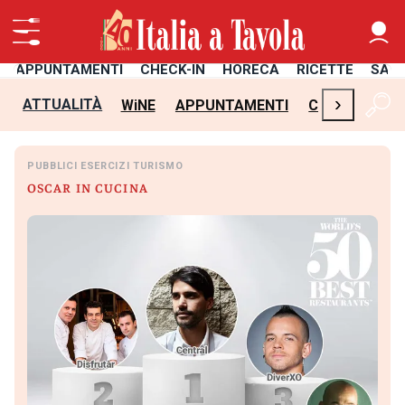
APPUNTAMENTI
CHECK-IN
HORECA
RICETTE
SAL
›
ATTUALITÀ
WiNE
APPUNTAMENTI
CHECK-IN
H
PUBBLICI ESERCIZI TURISMO
OSCAR IN CUCINA