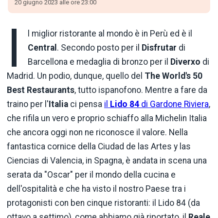
20 giugno 2023 alle ore 23:00
I
l miglior ristorante al mondo è in Perù ed è il
Central
. Secondo posto per il
Disfrutar
di
Barcellona e medaglia di bronzo per il
Diverxo
di
Madrid. Un podio, dunque, quello del
The World's 50
Best Restaurants
, tutto ispanofono. Mentre a fare da
traino per l'
Italia
ci pensa
il
Lido 84
di Gardone Riviera
,
che rifila un vero e proprio schiaffo alla Michelin Italia
che ancora oggi non ne riconosce il valore. Nella
fantastica cornice della Ciudad de las Artes y las
Ciencias di Valencia, in Spagna, è andata in scena una
serata da "Oscar" per il mondo della cucina e
dell'ospitalità e che ha visto il nostro Paese tra i
protagonisti con ben cinque ristoranti: il Lido 84 (da
ottavo a settimo), come abbiamo già riportato, il
Reale