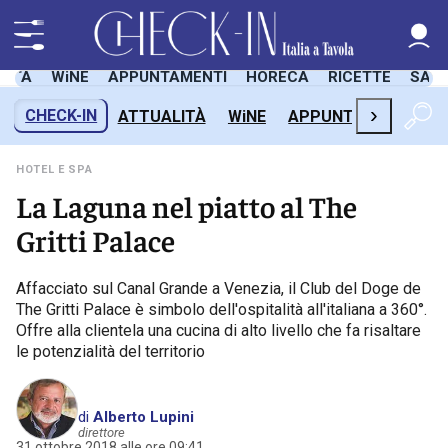
LITÀ
WiNE
APPUNTAMENTI
HORECA
RICETTE
SAL
›
CHECK-IN
ATTUALITÀ
WiNE
APPUNTAMENTI
H
HOTEL E SPA
La Laguna nel piatto al The
Gritti Palace
Affacciato sul Canal Grande a Venezia, il Club del Doge de
The Gritti Palace è simbolo dell'ospitalità all'italiana a 360°.
Offre alla clientela una cucina di alto livello che fa risaltare
le potenzialità del territorio
di
Alberto Lupini
direttore
31 ottobre 2018 alle ore 09:41