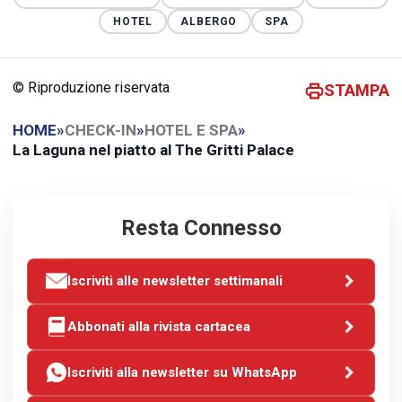
HOTEL
ALBERGO
SPA
© Riproduzione riservata
STAMPA
HOME
»
CHECK-IN
»
HOTEL E SPA
»
La Laguna nel piatto al The Gritti Palace
Resta Connesso
Iscriviti alle newsletter settimanali
Abbonati alla rivista cartacea
Iscriviti alla newsletter su WhatsApp