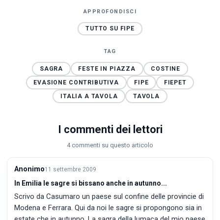
APPROFONDISCI
TUTTO SU FIPE
TAG
SAGRA
FESTE IN PIAZZA
COSTINE
EVASIONE CONTRIBUTIVA
FIPE
FIEPET
ITALIA A TAVOLA
TAVOLA
I commenti dei lettori
4 commenti su questo articolo
Anonimo
11 settembre 2009
In Emilia le sagre si bissano anche in autunno...
Scrivo da Casumaro un paese sul confine delle provincie di
Modena e Ferrara. Qui da noi le sagre si propongono sia in
estate che in autunno. La sagra della lumaca del mio paese