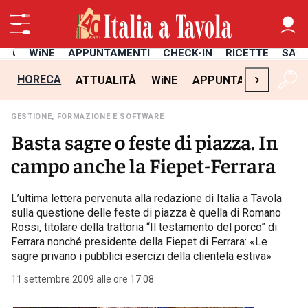
ITÀ
WiNE
APPUNTAMENTI
CHECK-IN
RICETTE
SAL
›
HORECA
ATTUALITÀ
WiNE
APPUNTAMENTI
CH
GESTIONE, FORMAZIONE E SOFTWARE
Basta sagre o feste di piazza. In
campo anche la Fiepet-Ferrara
L’ultima lettera pervenuta alla redazione di Italia a Tavola
sulla questione delle feste di piazza è quella di Romano
Rossi, titolare della trattoria “Il testamento del porco” di
Ferrara nonché presidente della Fiepet di Ferrara: «Le
sagre privano i pubblici esercizi della clientela estiva»
11 settembre 2009 alle ore 17:08