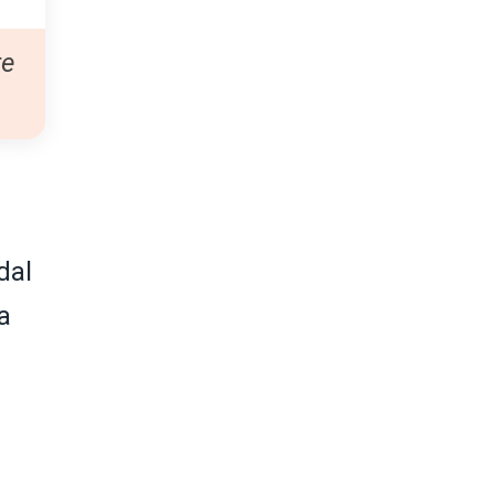
re
dal
a