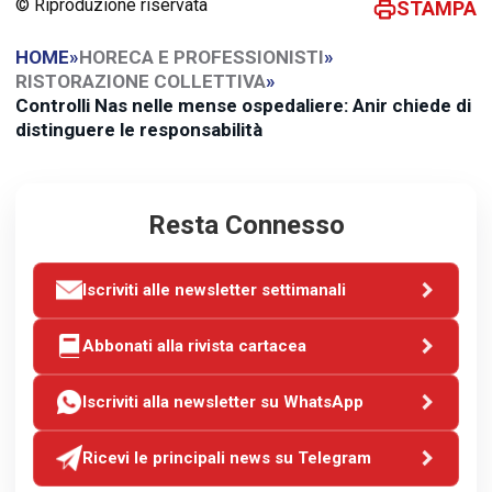
© Riproduzione riservata
STAMPA
HOME
»
HORECA E PROFESSIONISTI
»
RISTORAZIONE COLLETTIVA
»
Controlli Nas nelle mense ospedaliere: Anir chiede di
distinguere le responsabilità
Resta Connesso
Iscriviti alle newsletter settimanali
Abbonati alla rivista cartacea
Iscriviti alla newsletter su WhatsApp
Ricevi le principali news su Telegram