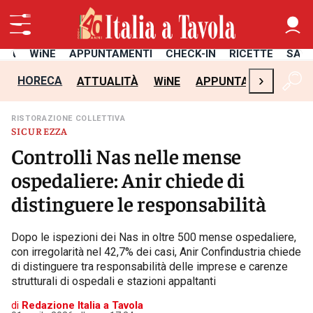
ITÀ
WiNE
APPUNTAMENTI
CHECK-IN
RICETTE
SAL
›
HORECA
ATTUALITÀ
WiNE
APPUNTAMENTI
CH
RISTORAZIONE COLLETTIVA
SICUREZZA
Controlli Nas nelle mense
ospedaliere: Anir chiede di
distinguere le responsabilità
Dopo le ispezioni dei Nas in oltre 500 mense ospedaliere,
con irregolarità nel 42,7% dei casi, Anir Confindustria chiede
di distinguere tra responsabilità delle imprese e carenze
strutturali di ospedali e stazioni appaltanti
di
Redazione Italia a Tavola