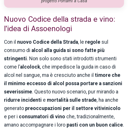
progetto Portami a Casa
Nuovo Codice della strada e vino:
l'idea di Assoenologi
Con il
nuovo Codice della Strada
, le
regole
sul
consumo di
alcol
alla
guida
si sono fatte più
stringenti
. Non solo sono stati introdotti strumenti
come l’
alcolock
, che impedisce la guida in caso di
alcol nel sangue, ma è cresciuto anche il
timore che
il minimo eccesso di alcol possa portare a sanzioni
severissime
. Questo nuovo scenario, pur mirando a
ridurre
incidenti
e
mortalità sulle
strade
, ha anche
generato
preoccupazioni
per
il
settore
vitivinicolo
e per i
consumatori di vino
che, tradizionalmente,
amano accompagnare i loro
pasti con un buon calice
.