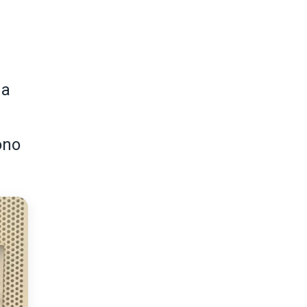
da
sono