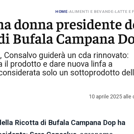
HOME
ALIMENTI E BEVANDE
LATTE E
»
»
ma donna presidente d
 di Bufala Campana D
, Consalvo guiderà un cda rinnovato:
a il prodotto e dare nuova linfa a
considerata solo un sottoprodotto del
10 aprile 2025 alle
della Ricotta di Bufala Campana Dop ha