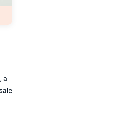
, a
sale