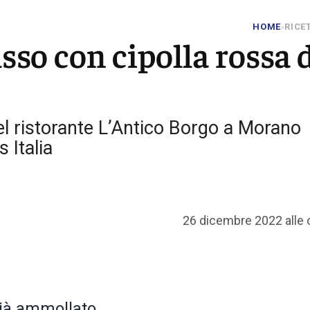
HOME
RICE
»
isso con cipolla rossa 
del ristorante L’Antico Borgo a Morano
 Italia
26 dicembre 2022 alle 
ià ammollato