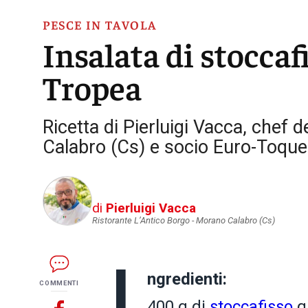
PESCE IN TAVOLA
Insalata di stoccaf
Tropea
Ricetta di Pierluigi Vacca, chef 
Calabro (Cs) e socio Euro-Toques
di
Pierluigi Vacca
Ristorante L’Antico Borgo - Morano Calabro (Cs)
I
ngredienti:
COMMENTI
400 g di
stoccafisso
g