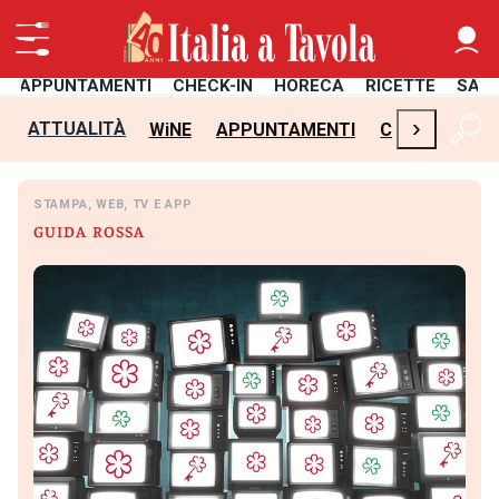
APPUNTAMENTI
CHECK-IN
HORECA
RICETTE
SAL
›
ATTUALITÀ
WiNE
APPUNTAMENTI
CHECK-IN
H
STAMPA, WEB, TV E APP
GUIDA ROSSA