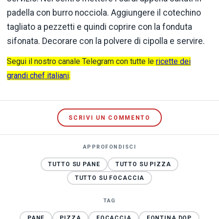
padella con burro nocciola. Aggiungere il cotechino
tagliato a pezzetti e quindi coprire con la fonduta
sifonata. Decorare con la polvere di cipolla e servire.
Segui il nostro canale Telegram con tutte le
ricette dei
grandi chef italiani
.
SCRIVI UN COMMENTO
APPROFONDISCI
TUTTO SU PANE
TUTTO SU PIZZA
TUTTO SU FOCACCIA
TAG
PANE
PIZZA
FOCACCIA
FONTINA DOP