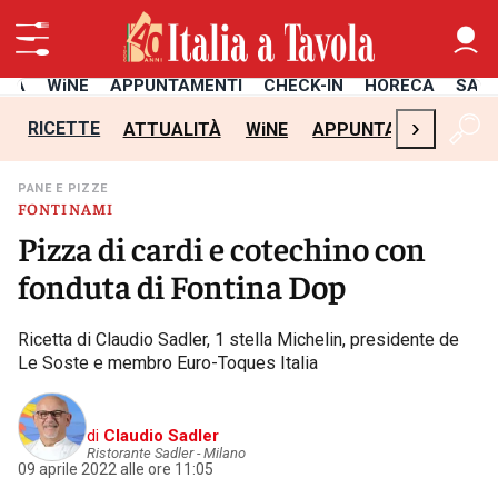
ITÀ
WiNE
APPUNTAMENTI
CHECK-IN
HORECA
SAL
›
RICETTE
ATTUALITÀ
WiNE
APPUNTAMENTI
CH
PANE E PIZZE
FONTINAMI
Pizza di cardi e cotechino con
fonduta di Fontina Dop
Ricetta di Claudio Sadler, 1 stella Michelin, presidente de
Le Soste e membro Euro-Toques Italia
di
Claudio Sadler
Ristorante Sadler - Milano
09 aprile 2022 alle ore 11:05