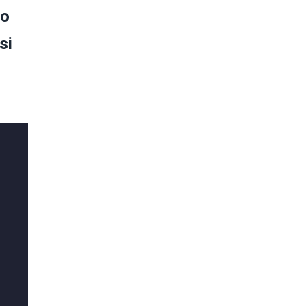
mo
si