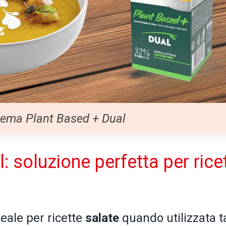
rema Plant Based + Dual
: soluzione perfetta per rice
ideale per ricette
salate
quando utilizzata t