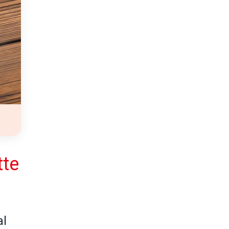
tte
al