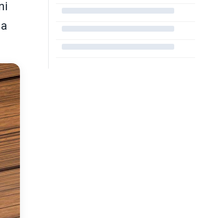
ni
ma