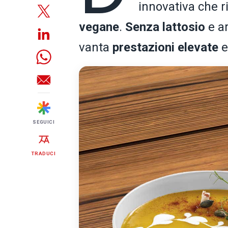
innovativa che r
vegane
.
Senza lattosio
e ar
vanta
prestazioni elevate
e
SEGUICI
TRADUCI