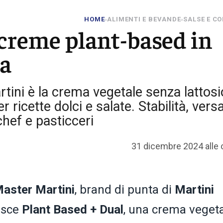
HOME
ALIMENTI E BEVANDE
SALSE E C
»
»
 creme plant-based in
na
tini è la crema vegetale senza lattosi
r ricette dolci e salate. Stabilità, versa
chef e pasticceri
31 dicembre 2024 alle 
aster Martini
, brand di punta di
Martini
asce
Plant Based + Dual
, una crema veget