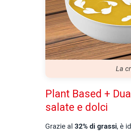
La c
Plant Based + Dual
salate e dolci
Grazie al
32% di grassi
, è 