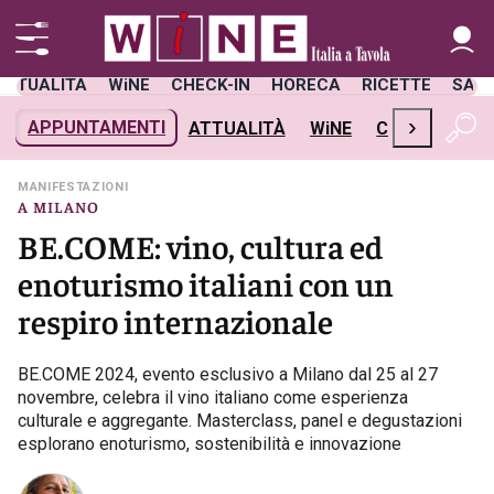
ATTUALITÀ
WiNE
CHECK-IN
HORECA
RICETTE
SAL
›
APPUNTAMENTI
ATTUALITÀ
WiNE
CHECK-IN
H
MANIFESTAZIONI
A MILANO
BE.COME: vino, cultura ed
enoturismo italiani con un
respiro internazionale
BE.COME 2024, evento esclusivo a Milano dal 25 al 27
novembre, celebra il vino italiano come esperienza
culturale e aggregante. Masterclass, panel e degustazioni
esplorano enoturismo, sostenibilità e innovazione