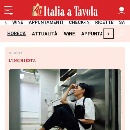
ITÀ
WiNE
APPUNTAMENTI
CHECK-IN
RICETTE
SAL
›
HORECA
ATTUALITÀ
WiNE
APPUNTAMENTI
CH
CUOCHI
L'INCHIESTA