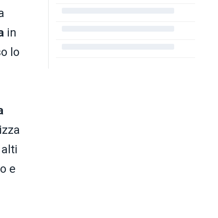
a
na
in
o lo
a
pizza
alti
io e