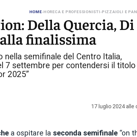
HOME
HORECA E PROFESSIONISTI
PIZZAIOLI E PAN
»
»
ion: Della Quercia, Di
alla finalissima
o nella semifinale del Centro Italia,
l 7 settembre per contendersi il titolo
or 2025”
17 luglio 2024 alle
che
a ospitare la
seconda semifinale
“on t