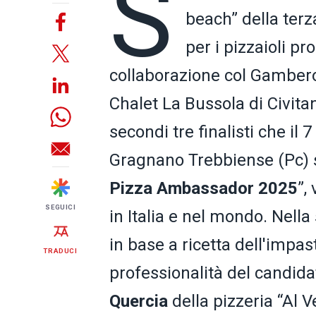
S
beach” della terz
per i pizzaioli pr
collaborazione col Gambero 
Chalet La Bussola di Civit
secondi tre finalisti che il
Gragnano Trebbiense (Pc) si
Pizza Ambassador 2025
”,
SEGUICI
in Italia e nel mondo. Nella
in base a ricetta dell'impas
TRADUCI
professionalità del candida
Quercia
della pizzeria “Al V