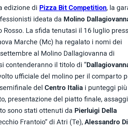
a edizione di
Pizza Bit Competition
, la gar
ofessionisti ideata da
Molino Dallagiovan
Rosso. La sfida tenutasi il 16 luglio press
anova Marche (Mc) ha regalato i nomi dei
 7 settembre al Molino Dallagiovanna di
 contenderanno il titolo di “
Dallagiovann
 volto ufficiale del molino per il comparto 
 semifinale del
Centro Italia
i punteggi più 
to, presentazione del piatto finale, assagg
to sono stati ottenuti da
Pierluigi Della
ecchio Frantoio” di Atri (Te),
Alessandro Di