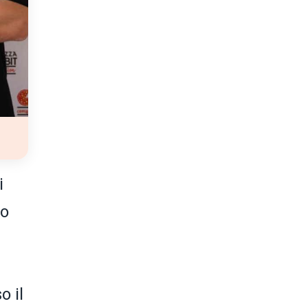
i
ro
o il