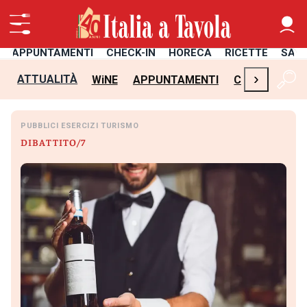
APPUNTAMENTI
CHECK-IN
HORECA
RICETTE
SAL
›
ATTUALITÀ
WiNE
APPUNTAMENTI
CHECK-IN
H
PUBBLICI ESERCIZI TURISMO
DIBATTITO/7