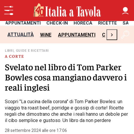
APPUNTAMENTI
CHECK-IN
HORECA
RICETTE
SAL
›
ATTUALITÀ
WiNE
APPUNTAMENTI
CHECK-IN
H
LIBRI, GUIDE E RICETTARI
A CORTE
Svelato nel libro di Tom Parker
Bowles cosa mangiano davvero i
reali inglesi
Scopri "La cucina della corona" di Tom Parker Bowles: un
viaggio tra roast beef, porridge e gossip di corte! Ricette
regali che dimostrano che anche i reali hanno un debole per
il cibo semplice e gustoso. Un libro da non perdere
28 settembre 2024 alle ore 17:06