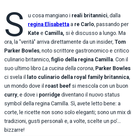
S
u cosa mangiano i
reali britannici
, dalla
regina
Elisabetta
a
re
Carlo
, passando per
Kate
e
Camilla,
si è discusso a lungo. Ma
ora, la "verità" arriva direttamente da un insider,
T
om
Parker Bowles
, noto scrittore gastronomico e critico
culinario britannico,
figlio
della
regina
Camilla
. Con il
suo ultimo libro
La cucina della corona
,
Parker Bowles
ci svela il
lato culinario della royal family britannica
,
un mondo dove il
roast beef
si mescola con un buon
curry
, e dove i
porridge
diventano il nuovo status
symbol della regina Camilla. Sì, avete letto bene: a
corte, le ricette non sono solo eleganti; sono un mix di
tradizioni, gusti personali e, a volte, scelte un po’...
bizzarre!