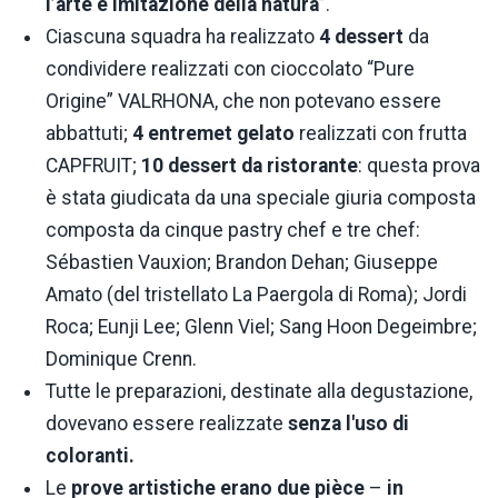
l’arte è imitazione della natura
”.
Ciascuna squadra ha realizzato
4 dessert
da
condividere realizzati con cioccolato “Pure
Origine” VALRHONA, che non potevano essere
abbattuti;
4 entremet gelato
realizzati con frutta
CAPFRUIT;
10 dessert da ristorante
: questa prova
è stata giudicata da una speciale giuria composta
composta da cinque pastry chef e tre chef:
Sébastien Vauxion; Brandon Dehan; Giuseppe
Amato (del tristellato La Paergola di Roma); Jordi
Roca; Eunji Lee; Glenn Viel; Sang Hoon Degeimbre;
Dominique Crenn.
Tutte le preparazioni, destinate alla degustazione,
dovevano essere realizzate
senza l'uso di
coloranti.
Le
prove artistiche erano due
pièce
–
in