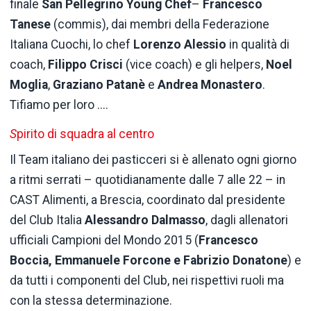
finale
San Pellegrino Young Chef
–
Francesco
Tanese
(commis), dai membri della Federazione
Italiana Cuochi, lo chef
Lorenzo Alessio
in qualità di
coach,
Filippo Crisci
(vice coach) e gli helpers,
Noel
Moglia
,
Graziano Patanè
e
Andrea Monastero
.
Tifiamo per loro ....
S
pirito di squadra al centro
Il Team italiano dei pasticceri si è allenato ogni giorno
a ritmi serrati – quotidianamente dalle 7 alle 22 – in
CAST Alimenti, a Brescia, coordinato dal presidente
del Club Italia
Alessandro Dalmasso
, dagli allenatori
ufficiali Campioni del Mondo 2015 (
Francesco
Boccia, Emmanuele Forcone e Fabrizio Donatone
) e
da tutti i componenti del Club, nei rispettivi ruoli ma
con la stessa determinazione.