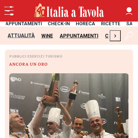
APPUNTAMENTI
CHECK-IN
HORECA
RICETTE
SAL
›
ATTUALITÀ
WiNE
APPUNTAMENTI
CHECK-IN
H
PUBBLICI ESERCIZI TURISMO
ANCORA UN ORO