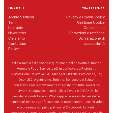
LINK UTILI
TRASPARENZA
Archivio articoli
Privacy e Cookie Policy
Temi
Gestione Cookie
Le riviste
Codice etico
Newsletter
Correzioni e rettifiche
Chi siamo
Dichiarazione di
Contattaci
accessibilità
Più letti
Italia a Tavola è il principale quotidiano online rivolto al mondo
Horeca e Food Service, e più in particolare a Ristoranti,
Ristorazione Collettiva, F&B Manager, Pizzerie, Pasticcerie, Bar,
Ospitalità, Agriturismo, Turismo, Benessere e Salute.
italiaatavola.net è strettamente integrato con tutti i mezzi del
network: i magazine mensili Italia a Tavola e CHECK-IN, le
newsletter quotidiane su Whatsapp e Telegram, le newsletter
settimanali rivolte a professionisti ed appassionati, i canali video
e la presenza sui principali social (Facebook, Linkedin,
Instagram, X, Youtube, Threads, Telegram, Flipboard) e il canale