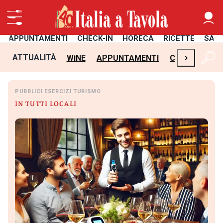
APPUNTAMENTI
CHECK-IN
HORECA
RICETTE
SAL
›
ATTUALITÀ
WiNE
APPUNTAMENTI
CHECK-IN
H
PUBBLICI ESERCIZI TURISMO
IN TUTTI LOCALI