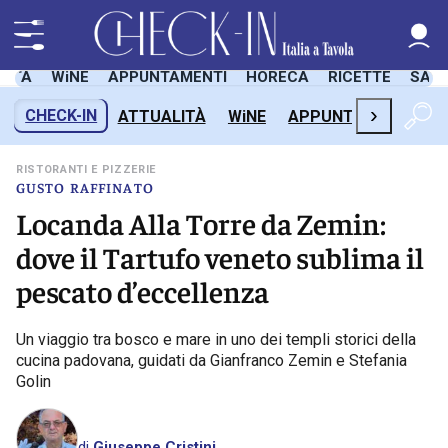
LITÀ
WiNE
APPUNTAMENTI
HORECA
RICETTE
SAL
›
CHECK-IN
ATTUALITÀ
WiNE
APPUNTAMENTI
H
RISTORANTI E PIZZERIE
GUSTO RAFFINATO
Locanda Alla Torre da Zemin:
dove il Tartufo veneto sublima il
pescato d’eccellenza
Un viaggio tra bosco e mare in uno dei templi storici della
cucina padovana, guidati da Gianfranco Zemin e Stefania
Golin
di
Giuseppe Cristini